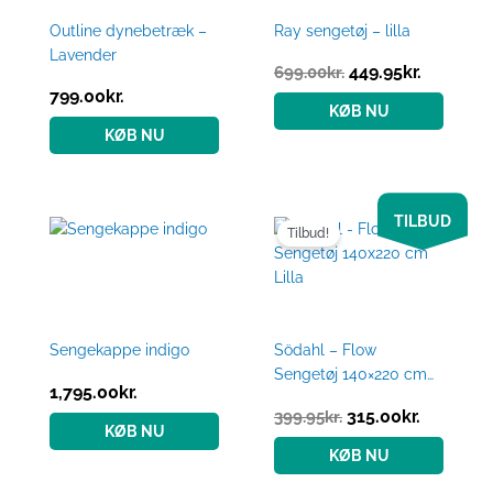
Outline dynebetræk –
Ray sengetøj – lilla
Lavender
449.95
kr.
699.00
kr.
799.00
kr.
KØB NU
KØB NU
Den
Den
TILBUD
oprindelige
aktuelle
Tilbud!
pris
pris
var:
er:
399.95kr..
315.00kr.
Sengekappe indigo
Södahl – Flow
Sengetøj 140×220 cm
1,795.00
kr.
Lilla
315.00
kr.
399.95
kr.
KØB NU
KØB NU