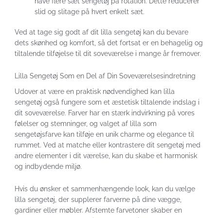
have flere sæt sengetøj på rotation. Dette reducerer
slid og slitage på hvert enkelt sæt.
Ved at tage sig godt af dit lilla sengetøj kan du bevare
dets skønhed og komfort, så det fortsat er en behagelig og
tiltalende tilføjelse til dit soveværelse i mange år fremover.
Lilla Sengetøj Som en Del af Din Soveværelsesindretning
Udover at være en praktisk nødvendighed kan lilla
sengetøj også fungere som et æstetisk tiltalende indslag i
dit soveværelse. Farver har en stærk indvirkning på vores
følelser og stemninger, og valget af lilla som
sengetøjsfarve kan tilføje en unik charme og elegance til
rummet. Ved at matche eller kontrastere dit sengetøj med
andre elementer i dit værelse, kan du skabe et harmonisk
og indbydende miljø.
Hvis du ønsker et sammenhængende look, kan du vælge
lilla sengetøj, der supplerer farverne på dine vægge,
gardiner eller møbler. Afstemte farvetoner skaber en