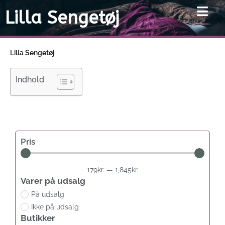
Gå
Lilla Sengetøj
til
indholdet
Lilla Sengetøj
Indhold
Pris
179
kr.
—
1,845
kr.
Varer på udsalg
På udsalg
Ikke på udsalg
Butikker