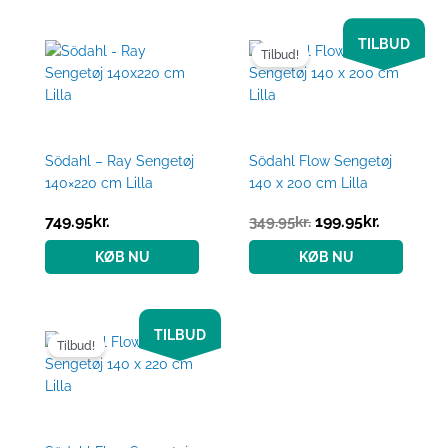
Den
Den
TILBUD
oprindelige
aktuelle
Tilbud!
pris
pris
var:
er:
349.95kr..
199.95kr..
Södahl – Ray Sengetøj
Södahl Flow Sengetøj
140×220 cm Lilla
140 x 200 cm Lilla
749.95
kr.
199.95
kr.
349.95
kr.
KØB NU
KØB NU
Den
Den
TILBUD
oprindelige
aktuelle
Tilbud!
pris
pris
var:
er:
399.95kr..
249.95kr..