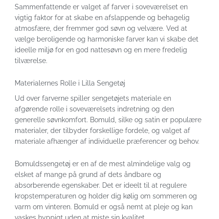
Sammenfattende er valget af farver i soveværelset en
vigtig faktor for at skabe en afslappende og behagelig
atmosfære, der fremmer god søvn og velvære. Ved at
vælge beroligende og harmoniske farver kan vi skabe det
ideelle miljø for en god nattesøvn og en mere fredelig
tilværelse.
Materialernes Rolle i Lilla Sengetøj
Ud over farverne spiller sengetøjets materiale en
afgørende rolle i soveværelsets indretning og den
generelle søvnkomfort. Bomuld, silke og satin er populære
materialer, der tilbyder forskellige fordele, og valget af
materiale afhænger af individuelle præferencer og behov.
Bomuldssengetøj er en af de mest almindelige valg og
elsket af mange på grund af dets åndbare og
absorberende egenskaber. Det er ideelt til at regulere
kropstemperaturen og holder dig kølig om sommeren og
varm om vinteren. Bomuld er også nemt at pleje og kan
vaskes hyppigt uden at miste sin kvalitet.