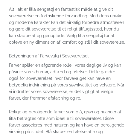
Alt i alt er lilla sengetøj en fantastisk måde at give dit
soveværelse en forfriskende forvandling. Med dens unikke
og moderne karakter kan det virkelig forbedre atmosfæren
og gøre dit soveværelse til et roligt tilflugtssted, hvor du
kan slappe af og genoplade. Vælg lilla sengetøj for at
opleve en ny dimension af komfort og stil i dit soveværelse.
Betydningen af Farvevalg i Soveværelset
Farver spiller en afgørende rolle i vores daglige liv og kan
påvirke vores humør, adfærd og følelser. Dette gælder
også for soveværelset, hvor farvevalget kan have en
betydelig indvirkning på vores søvnkvalitet og velvære. Når
vi indretter vores soveværelse, er det vigtigt at vælge
farver, der fremmer afslapning og ro.
Rolige og beroligende farver som blå, grøn og nuancer af
lilla betragtes ofte som ideelle til soveværelset. Disse
farver associeres med naturen og kan have en beroligende
virkning på sindet. Blå skaber en følelse af ro og