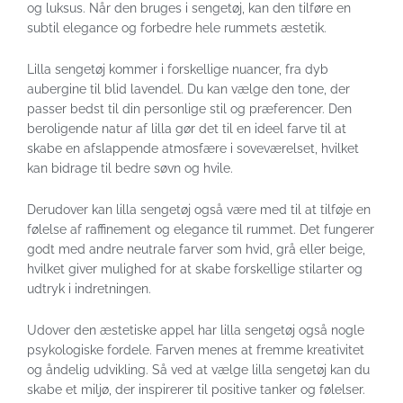
og luksus. Når den bruges i sengetøj, kan den tilføre en
subtil elegance og forbedre hele rummets æstetik.
Lilla sengetøj kommer i forskellige nuancer, fra dyb
aubergine til blid lavendel. Du kan vælge den tone, der
passer bedst til din personlige stil og præferencer. Den
beroligende natur af lilla gør det til en ideel farve til at
skabe en afslappende atmosfære i soveværelset, hvilket
kan bidrage til bedre søvn og hvile.
Derudover kan lilla sengetøj også være med til at tilføje en
følelse af raffinement og elegance til rummet. Det fungerer
godt med andre neutrale farver som hvid, grå eller beige,
hvilket giver mulighed for at skabe forskellige stilarter og
udtryk i indretningen.
Udover den æstetiske appel har lilla sengetøj også nogle
psykologiske fordele. Farven menes at fremme kreativitet
og åndelig udvikling. Så ved at vælge lilla sengetøj kan du
skabe et miljø, der inspirerer til positive tanker og følelser.