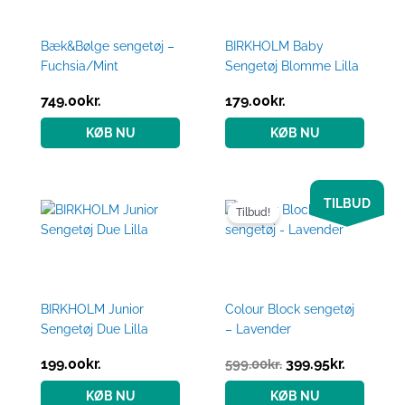
Bæk&Bølge sengetøj –
BIRKHOLM Baby
Fuchsia/Mint
Sengetøj Blomme Lilla
749.00
kr.
179.00
kr.
KØB NU
KØB NU
Den
Den
TILBUD
oprindelige
aktuelle
Tilbud!
pris
pris
var:
er:
599.00kr..
399.95kr.
BIRKHOLM Junior
Colour Block sengetøj
Sengetøj Due Lilla
– Lavender
199.00
kr.
399.95
kr.
599.00
kr.
KØB NU
KØB NU