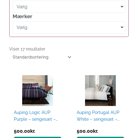
Vælg
Mærker
Vælg
Viser 17 resultater
Auping Logic AUP
Auping Portugal AUP
Purple – sengesæt –
White – sengesæt –
140 x 200 cm : Erling
140 x 200 cm : Erling
500.00
kr.
500.00
kr.
Christensen Møbler
Christensen Møbler